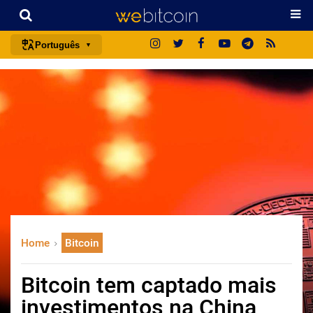
Português
português (BR)
english
español
français
italiano
deutsch
日本語
中文
Home
Bitcoin
русский
한국어
Bitcoin tem captado mais
العربية
investimentos na China
ไทย