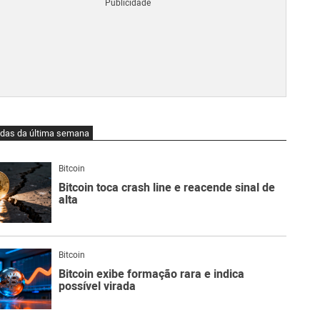
Blo
O
qu
é
Lig
Ne
do
Bit
O
idas da última semana
qu
são
Ato
Bitcoin
Sw
Bitcoin toca crash line e reacende sinal de
alta
Bitcoin
Bitcoin exibe formação rara e indica
possível virada