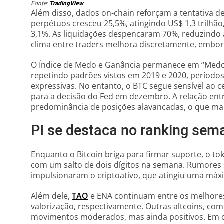
Fonte:
TradingView
Além disso, dados on-chain reforçam a tentativa de
perpétuos cresceu 25,5%, atingindo US$ 1,3 trilhã
3,1%. As liquidações despencaram 70%, reduzindo 
clima entre traders melhora discretamente, embora
O Índice de Medo e Ganância permanece em “Medo 
repetindo padrões vistos em 2019 e 2020, períod
expressivas. No entanto, o BTC segue sensível ao 
para a decisão do Fed em dezembro. A relação entre
predominância de posições alavancadas, o que mant
PI se destaca no ranking sema
Enquanto o Bitcoin briga para firmar suporte, o to
com um salto de dois dígitos na semana. Rumores
impulsionaram o criptoativo, que atingiu uma máx
Além dele,
TAO
e ENA continuam entre os melhore
valorização, respectivamente. Outras altcoins, co
movimentos moderados, mas ainda positivos. Em 