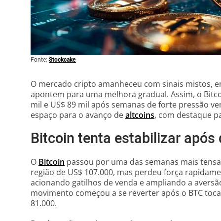
Fonte:
Stockcake
O mercado cripto amanheceu com sinais mistos, e
apontem para uma melhora gradual. Assim, o Bitcoin
mil e US$ 89 mil após semanas de forte pressão ve
espaço para o avanço de
altcoins
, com destaque pa
Bitcoin tenta estabilizar apó
O
Bitcoin
passou por uma das semanas mais tensas
região de US$ 107.000, mas perdeu força rapidament
acionando gatilhos de venda e ampliando a aversão
movimento começou a se reverter após o BTC toca
81.000.