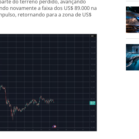
parte do terreno perdido, avançando
ando novamente a faixa dos US$ 89.000 na
impulso, retornando para a zona de US$