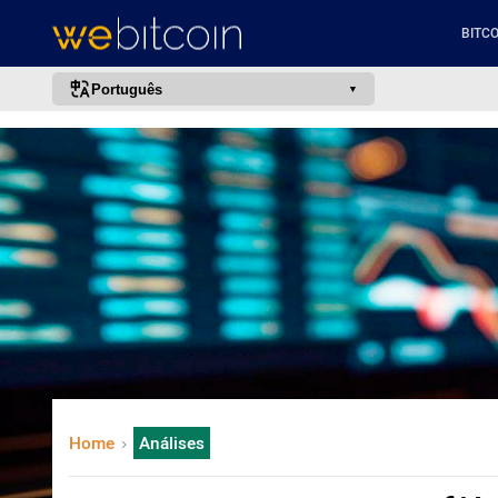
BITCO
Português
português (BR)
english
español
français
italiano
deutsch
日本語
中文
русский
Home
Análises
한국어
العربية