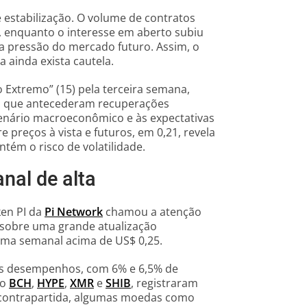
 estabilização. O volume de contratos
o, enquanto o interesse em aberto subiu
a pressão do mercado futuro. Assim, o
 ainda exista cautela.
Extremo” (15) pela terceira semana,
os que antecederam recuperações
cenário macroeconômico e às expectativas
 preços à vista e futuros, em 0,21, revela
ém o risco de volatilidade.
nal de alta
ken PI da
Pi Network
chamou a atenção
 sobre uma grande atualização
ima semanal acima de US$ 0,25.
s desempenhos, com 6% e 6,5% de
mo
BCH
,
HYPE
,
XMR
e
SHIB
, registraram
contrapartida, algumas moedas como