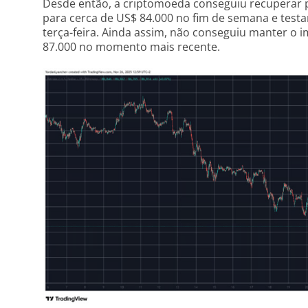
Desde então, a criptomoeda conseguiu recuperar 
para cerca de US$ 84.000 no fim de semana e test
terça-feira. Ainda assim, não conseguiu manter o 
87.000 no momento mais recente.