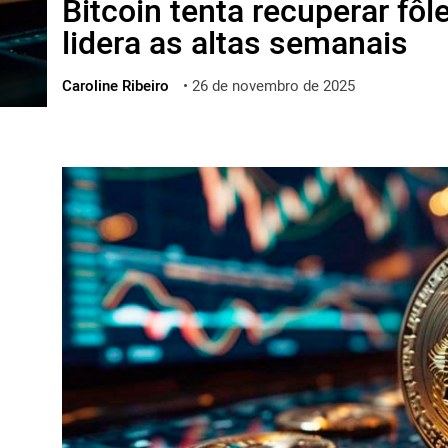
Bitcoin tenta recuperar fô
ไทย
lidera as altas semanais
ქართული
polski
Caroline Ribeiro
•
26 de novembro de 2025
vietnamese