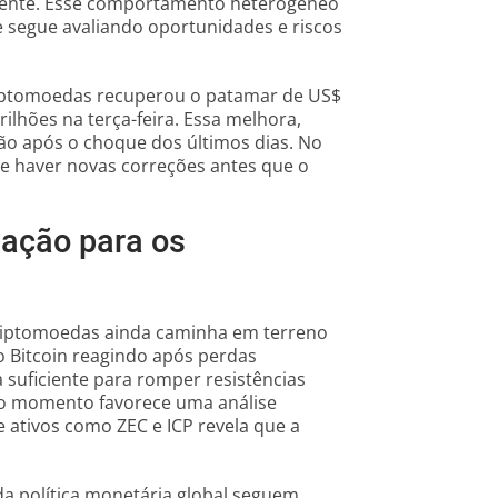
amente. Esse comportamento heterogêneo
ue segue avaliando oportunidades e riscos
criptomoedas recuperou o patamar de US$
rilhões na terça-feira. Essa melhora,
ção após o choque dos últimos dias. No
de haver novas correções antes que o
ação para os
riptomoedas ainda caminha em terreno
m o Bitcoin reagindo após perdas
a suficiente para romper resistências
 o momento favorece uma análise
 ativos como ZEC e ICP revela que a
 da política monetária global seguem