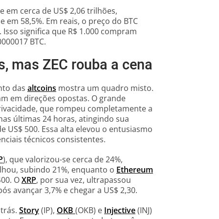
e em cerca de US$ 2,06 trilhões,
e em 58,5%. Em reais, o preço do BTC
. Isso significa que R$ 1.000 compram
0000017 BTC.
as, mas ZEC rouba a cena
nto das
altcoins
mostra um quadro misto.
am em direções opostas. O grande
privacidade, que rompeu completamente a
nas últimas 24 horas, atingindo sua
 US$ 500. Essa alta elevou o entusiasmo
ciais técnicos consistentes.
P
), que valorizou-se cerca de 24%,
lhou, subindo 21%, enquanto o
Ethereum
400. O
XRP
, por sua vez, ultrapassou
ós avançar 3,7% e chegar a US$ 2,30.
trás.
Story
(IP),
OKB
(OKB) e
Injective
(INJ)