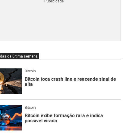
Blo
O
qu
é
Lig
Ne
do
Bit
O
idas da última semana
qu
são
Ato
Bitcoin
Sw
Bitcoin toca crash line e reacende sinal de
alta
Bitcoin
Bitcoin exibe formação rara e indica
possível virada