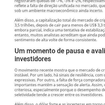
registraram quedas de -7%, -3% e -2%, respectiv
reflete a falta de direção unificada no mercado, q
sob um ambiente macroeconômico ainda incerto.
Além disso, a capitalização total do mercado de 
3,5 trilhões, depois de cair para menos de US$ 3,3 t
embora parcial, indica uma tentativa de estabiliza
entanto, muitos analistas acreditam que ainda po
sentimento de alta volte de forma consistente.
Um momento de pausa e avali
investidores
O movimento recente mostra que o mercado de c
instável. Por um lado, há sinais de resiliência, co
expressivas. Por outro, a falta de força comprador
importantes mantém a sensação de alerta. Assim,
criteriosa, especialmente porque o desempenho de
seletividade tende a crescer entre os investidores.
Além disso, o dólar forte e as incertezas em torno