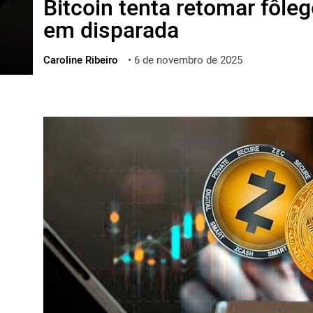
Bitcoin tenta retomar fôle
ไทย
em disparada
ქართული
polski
Caroline Ribeiro
•
6 de novembro de 2025
vietnamese