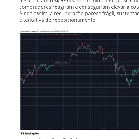
desabou até US$ 99.000 — a mínima em quase cinc
compradores reagiram e conseguiram elevar a co
Ainda assim, a recuperação parece frágil, sustent
e tentativa de reposicionamento.