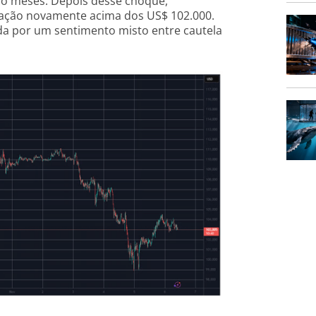
o meses. Depois desse choque,
tação novamente acima dos US$ 102.000.
ada por um sentimento misto entre cautela