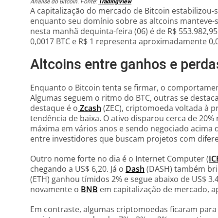
Análise do Bitcoin. Fonte:
TradingView
A capitalização do mercado de Bitcoin estabilizou-s
enquanto seu domínio sobre as altcoins manteve-s
nesta manhã dequinta-feira (06) é de R$ 553.982,95
0,0017 BTC e R$ 1 representa aproximadamente 0,
Altcoins entre ganhos e perd
Enquanto o Bitcoin tenta se firmar, o comportame
Algumas seguem o ritmo do BTC, outras se destac
destaque é o
Zcash
(ZEC), criptomoeda voltada à 
tendência de baixa. O ativo disparou cerca de 20% 
máxima em vários anos e sendo negociado acima de
entre investidores que buscam projetos com diferen
Outro nome forte no dia é o Internet Computer (
IC
chegando a US$ 6,20. Já o
Dash
(DASH) também bri
(ETH) ganhou tímidos 2% e segue abaixo de US$ 3.
novamente o
BNB
em capitalização de mercado, ap
Em contraste, algumas criptomoedas ficaram para 