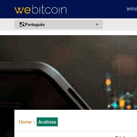
BITCO
Português
português (BR)
english
español
français
italiano
deutsch
日本語
中文
русский
Home
Análises
한국어
العربية