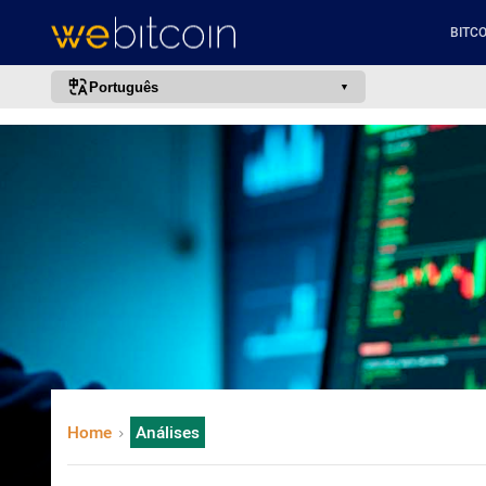
BITCO
Português
português (BR)
english
español
français
italiano
deutsch
日本語
中文
русский
Home
Análises
한국어
العربية