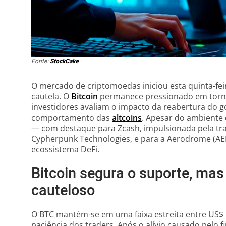
Fonte:
StockCake
O mercado de criptomoedas iniciou esta quinta-fei
cautela. O
Bitcoin
permanece pressionado em torno
investidores avaliam o impacto da reabertura do 
comportamento das
altcoins
. Apesar do ambiente 
— com destaque para Zcash, impulsionada pela tra
Cypherpunk Technologies, e para a Aerodrome (A
ecossistema DeFi.
Bitcoin segura o suporte, ma
cauteloso
O BTC mantém-se em uma faixa estreita entre US$ 
paciência dos traders. Após o alívio causado pelo 