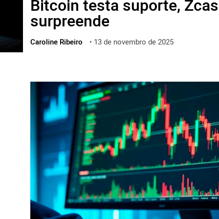
Bitcoin testa suporte, Zc
ไทย
surpreende
ქართული
polski
Caroline Ribeiro
•
13 de novembro de 2025
vietnamese