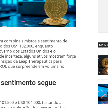
ra com sinais mistos e sentimento de
Mais l
 dos US$ 102.000, enquanto
governo dos Estados Unidos e o
de incerteza, alguns ativos mostram força
nsição da Leap Therapeutics para
ERO), que surpreende em volume no
s sentimento segue
101.500 e US$ 104.000, testando a
fim da paralisação do governo norte-