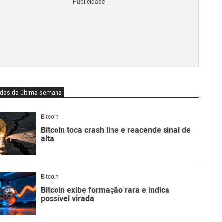
Blo
O
qu
é
Lig
Ne
do
Bit
O
idas da última semana
qu
são
Ato
Bitcoin
Sw
Bitcoin toca crash line e reacende sinal de
alta
Bitcoin
Bitcoin exibe formação rara e indica
possível virada