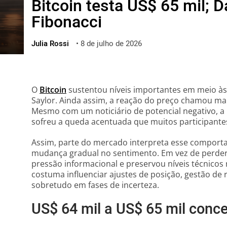
Bitcoin testa US$ 65 mil; 
ไทย
Fibonacci
ქართული
polski
Julia Rossi
•
8 de julho de 2026
vietnamese
O
Bitcoin
sustentou níveis importantes em meio às
Saylor. Ainda assim, a reação do preço chamou mais
Mesmo com um noticiário de potencial negativo, a
sofreu a queda acentuada que muitos participant
Assim, parte do mercado interpreta esse comport
mudança gradual no sentimento. Em vez de perder 
pressão informacional e preservou níveis técnicos 
costuma influenciar ajustes de posição, gestão de r
sobretudo em fases de incerteza.
US$ 64 mil a US$ 65 mil conc