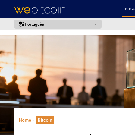
BITCO
Português
português (BR)
english
español
français
italiano
deutsch
日本語
中文
русский
Home
Bitcoin
한국어
العربية