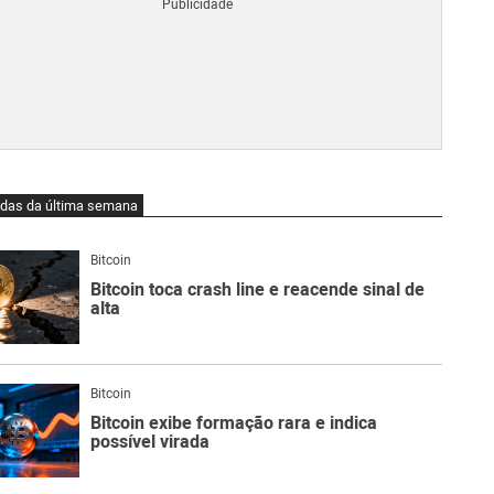
Blo
O
qu
é
Lig
Ne
do
Bit
O
idas da última semana
qu
são
Ato
Bitcoin
Sw
Bitcoin toca crash line e reacende sinal de
alta
Bitcoin
Bitcoin exibe formação rara e indica
possível virada