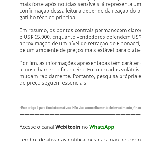
mais forte após notícias sensíveis já representa u
confirmação dessa leitura depende da reação do p
gatilho técnico principal.
Em resumo, os pontos centrais permanecem claros. 
e US$ 65.000, enquanto vendedores defendem US$ 
aproximação de um nível de retração de Fibonacci,
de um ambiente de preços mais estável para o ativ
Por fim, as informações apresentadas têm caráter
aconselhamento financeiro. Em mercados voláteis
mudam rapidamente. Portanto, pesquisa própria 
de preço seguem essenciais.
*Este artigo é para fins informativos. Não visa aconselhamento de investimento, financ
————————————————————————
Acesse o canal
Webitcoin
no
WhatsApp
Lembre de ativar as notificações para não perder 