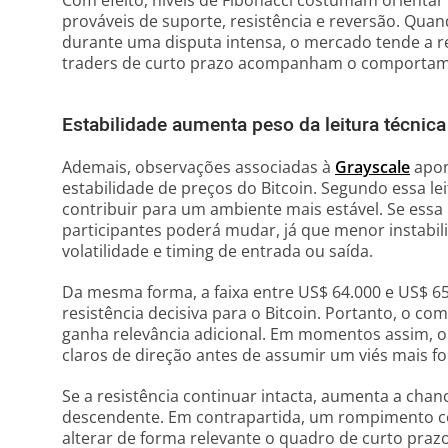
Com efeito, níveis de Fibonacci costumam orientar
prováveis de suporte, resistência e reversão. Qua
durante uma disputa intensa, o mercado tende a re
traders de curto prazo acompanham o comportam
Estabilidade aumenta peso da leitura técnica
Ademais, observações associadas à
Grayscale
apon
estabilidade de preços do Bitcoin. Segundo essa le
contribuir para um ambiente mais estável. Se essa
participantes poderá mudar, já que menor instabil
volatilidade e timing de entrada ou saída.
Da mesma forma, a faixa entre US$ 64.000 e US$ 6
resistência decisiva para o Bitcoin. Portanto, o c
ganha relevância adicional. Em momentos assim, 
claros de direção antes de assumir um viés mais fo
Se a resistência continuar intacta, aumenta a cha
descendente. Em contrapartida, um rompimento c
alterar de forma relevante o quadro de curto prazo