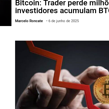
Bitcoin: Trader perde mil
ไทย
investidores acumulam B
ქართული
polski
Marcelo Roncate
•
6 de junho de 2025
vietnamese