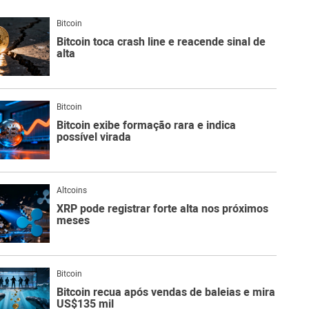
Blo
Bitcoin
O
Bitcoin toca crash line e reacende sinal de
qu
é
alta
Lig
Ne
do
Bit
Bitcoin
O
Bitcoin exibe formação rara e indica
qu
possível virada
são
Ato
Sw
Altcoins
XRP pode registrar forte alta nos próximos
meses
Bitcoin
Bitcoin recua após vendas de baleias e mira
US$135 mil