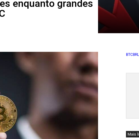
hões enquanto grandes
TC
BTCBRL
Mais l