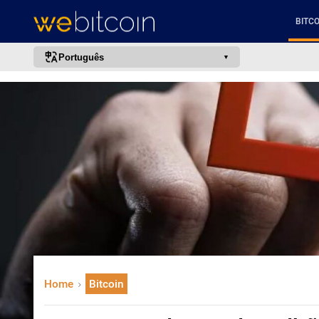
BITCO
Português
português (BR)
english
español
français
italiano
deutsch
日本語
中文
русский
Home
Bitcoin
한국어
العربية