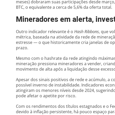
meses) dobraram suas participações desde março,
BTC, o equivalente a cerca de 5,6% da oferta total.
Mineradores em alerta, inves
Outro indicador relevante é o
Hash Ribbons
, que vo
métrica, baseada na atividade da rede de mineraçã
estresse — o que historicamente cria janelas de 
prazo.
Mesmo com o hashrate da rede atingindo máximas h
mineração pressiona mineradores a vender, crian
movimento de alta após a liquidação desse excess
Apesar dos sinais positivos de rede e acúmulo, a c
possível inverno de instabilidade. Indicadores ec
atingiram os menores níveis desde 2024, sugerin
pode afetar o apetite por risco.
Com os rendimentos dos títulos estagnados e o Fed
devido à inflação persistente, há pouco espaço pa