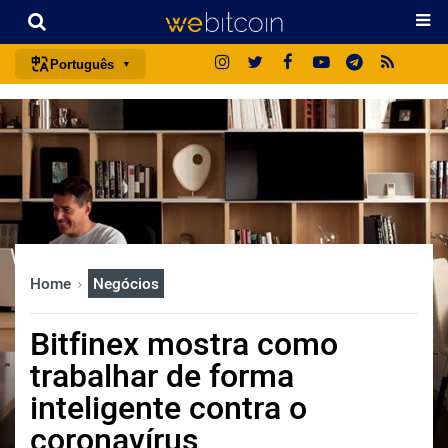
Português
português (BR)
english
español
français
italiano
deutsch
Home
Negócios
日本語
中文
Bitfinex mostra como
русский
trabalhar de forma
한국어
inteligente contra o
العربية
coronavírus
ไทย