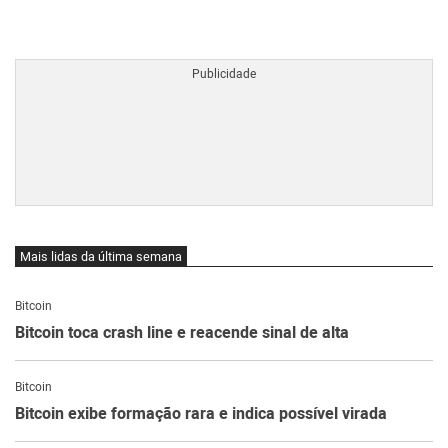
BTCBRL Cotação
por TradingVie
Mais lidas da última semana
Bitcoin
Bitcoin toca crash line e reacende sinal de alta
Bitcoin
Bitcoin exibe formação rara e indica possível virada