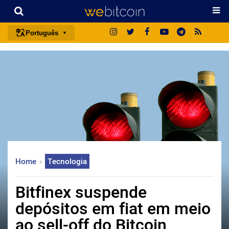
Português
português (BR)
english
español
français
italiano
deutsch
日本語
Home
Tecnologia
中文
русский
Bitfinex suspende
한국어
depósitos em fiat em meio
العربية
ao sell-off do Bitcoin
ไทย