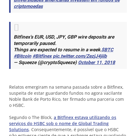
universidades americanas investem em fundos de
criptomoedas
Bitfinex's EUR, USD, JPY, GBP wire deposits are
temporarily paused.
Things are expected to resume in a week.
$BTC
#Bitcoin
#Bitfinex
pic.twitter.com/ZezjJ4jiib
— Squeeze (@cryptoSqueeze)
October 11, 2018
Relatos emergiram na semana passada sobre a Bitfinex,
suspeita de estar guardando fundos no agora vacilante
Noble Bank de Porto Rico, ter firmado uma parceria com
o HSBC.
Segundo o The Block,
a Bitfinex estava utilizando os
serviços do HSBC sob o nome de Global Trading
Solutions
. Consequentemente, é possível que o HSBC
não estivesse ciente de que a
exchange
estava guardando