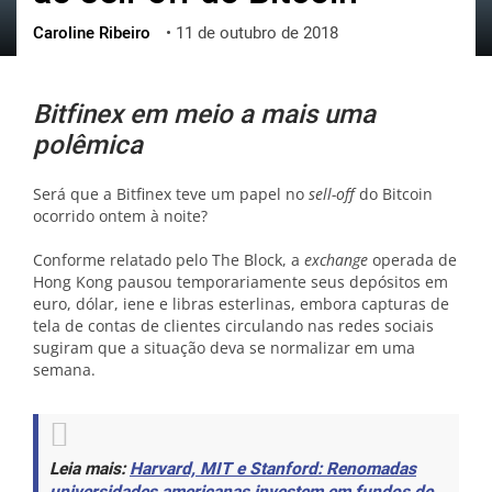
Caroline Ribeiro
•
11 de outubro de 2018
ქართული
polski
vietnamese
Bitfinex em meio a mais uma
polêmica
Será que a Bitfinex teve um papel no
sell-off
do Bitcoin
ocorrido ontem à noite?
Conforme relatado pelo The Block, a
exchange
operada de
Hong Kong pausou temporariamente seus depósitos em
euro, dólar, iene e libras esterlinas, embora capturas de
tela de contas de clientes circulando nas redes sociais
sugiram que a situação deva se normalizar em uma
semana.
Leia mais:
Harvard, MIT e Stanford: Renomadas