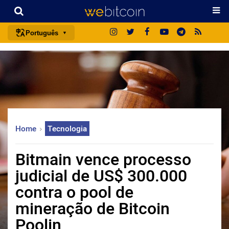
Português
português (BR)
english
español
français
italiano
Home
Tecnologia
deutsch
日本語
Bitmain vence processo
中文
judicial de US$ 300.000
русский
contra o pool de
한국어
mineração de Bitcoin
العربية
Poolin
ไทย