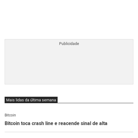
BTCBRL Cotação
por TradingVie
Mais lidas da última semana
Bitcoin
Bitcoin toca crash line e reacende sinal de alta