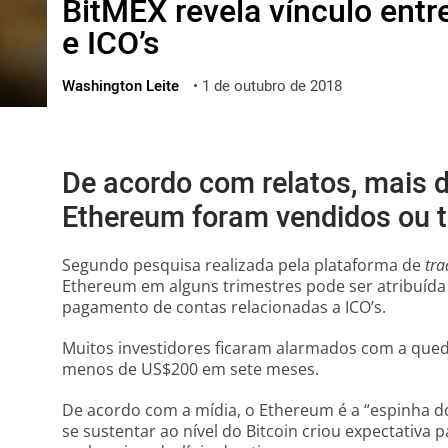
BitMEX revela vínculo ent
ไทย
e ICO’s
ქართული
polski
Washington Leite
•
1 de outubro de 2018
vietnamese
De acordo com relatos, mais 
Ethereum foram vendidos ou t
Segundo pesquisa realizada pela plataforma de
tra
Ethereum em alguns trimestres pode ser atribuída
pagamento de contas relacionadas a ICO’s.
Muitos investidores ficaram alarmados com a qued
menos de US$200 em sete meses.
De acordo com a mídia, o Ethereum é a “espinha do
se sustentar ao nível do Bitcoin criou expectativa