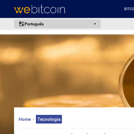
BITCO
Português
português (BR)
english
español
français
italiano
deutsch
日本語
中文
русский
Home
Tecnologia
한국어
العربية