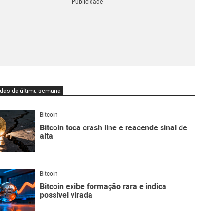
Blo
O
qu
é
Lig
Ne
do
Bit
O
idas da última semana
qu
são
Ato
Bitcoin
Sw
Bitcoin toca crash line e reacende sinal de
alta
Bitcoin
Bitcoin exibe formação rara e indica
possível virada