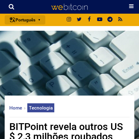
Português
português (BR)
english
español
français
italiano
deutsch
日本語
中文
Home
Tecnologia
русский
한국어
BITPoint revela outros US
العربية
$ 2,3 milhões roubados
ไทย