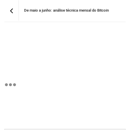
De maio a junho: análise técnica mensal do Bitcoin
BTCBRL Cotação
por TradingVie