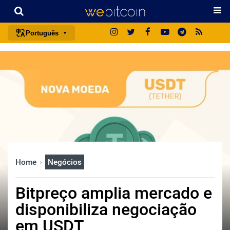
Português
português (BR)
english
español
français
italiano
deutsch
日本語
Home
Negócios
中文
русский
Bitpreço amplia mercado e
한국어
disponibiliza negociação
العربية
em USDT
ไทย