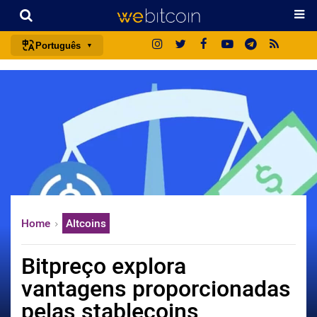
Português
português (BR)
english
español
français
italiano
deutsch
日本語
Home
Altcoins
中文
русский
Bitpreço explora
한국어
vantagens proporcionadas
العربية
pelas stablecoins
ไทย