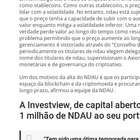
como stablecoins. Como outras stablecoins, o pr
lidar com a volatilidade. No entanto, ndau está su
que o preço tenha a capacidade de subir com o a
valor enquanto mitiga a volatilidade inferior. Um
verdade perde valor ao longo do tempo como resul
problema permitindo que o preço aumente ao long
gerenciamento é vistoriado através do “Conselho de
periodicamente os titulares de ndau elegem delega
nome dos titulares de ndau, supervisionam o Axio
monetárias e de governança do criptoativo.
Um dos motivos da alta do NDAU é que os participa
espaço da blockchain e da criptomoeda e procuran
longo prazo, afirmou a equipe da NDAU .
A Investview, de capital abert
1 milhão de NDAU ao seu portf
“Tem sido uma ótima temporada para