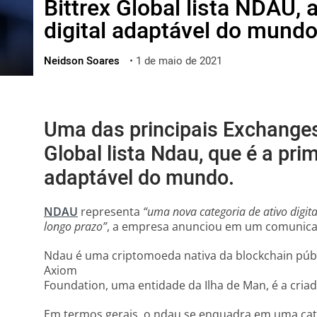
Bittrex Global lista NDAU,
ไทย
digital adaptável do mund
ქართული
polski
Neidson Soares
•
1 de maio de 2021
vietnamese
Uma das principais Exchanges 
Global lista Ndau, que é a pri
adaptável do mundo.
NDAU
representa
“uma nova categoria de ativo digita
longo prazo”
, a empresa anunciou em um comunica
Ndau é uma criptomoeda nativa da blockchain públi
Axiom
Foundation, uma entidade da Ilha de Man, é a cria
Em termos gerais, o ndau se enquadra em uma cat