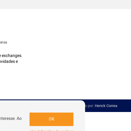
iros
 e exchanges.
ovidades e
Desenvolvido por:
Herick Correa
nteresse. Ao
OK