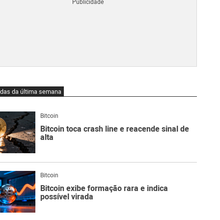
Blo
O
qu
é
Lig
Ne
do
Bit
O
idas da última semana
qu
são
Ato
Bitcoin
Sw
Bitcoin toca crash line e reacende sinal de
alta
Bitcoin
Bitcoin exibe formação rara e indica
possível virada