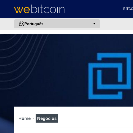
BITCO
Português
português (BR)
english
español
français
italiano
deutsch
日本語
中文
русский
Home
Negócios
한국어
العربية