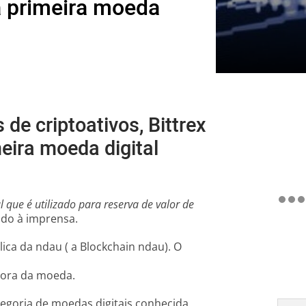
 a primeira moeda
o
de criptoativos, Bittrex
meira moeda digital
l que é utilizado para reserva de valor de
do à imprensa.
ca da ndau ( a Blockchain ndau). O
dora da moeda.
egoria de moedas digitais conhecida