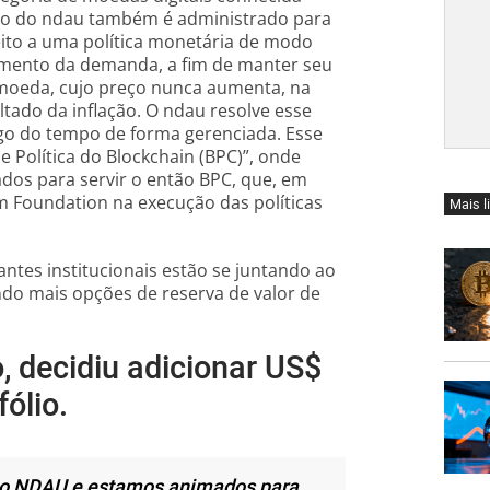
eço do ndau também é administrado para
jeito a uma política monetária de modo
umento da demanda, a fim de manter seu
a moeda, cujo preço nunca aumenta, na
tado da inflação. O ndau resolve esse
o do tempo de forma gerenciada. Esse
 Política do Blockchain (BPC)”, onde
dos para servir o então BPC, que, em
m Foundation na execução das políticas
Mais l
ntes institucionais estão se juntando ao
do mais opções de reserva de valor de
o, decidiu adicionar US$
ólio.
 o NDAU e estamos animados para