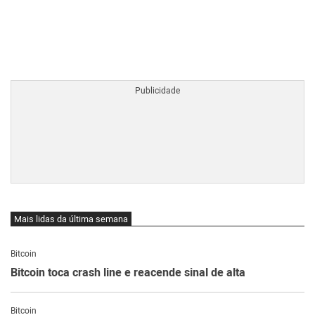
BTCBRL Cotação
por TradingVie
Mais lidas da última semana
Bitcoin
Bitcoin toca crash line e reacende sinal de alta
Bitcoin