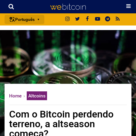
Português
português (BR)
english
español
français
italiano
deutsch
日本語
Home
Altcoins
中文
русский
Com o Bitcoin perdendo
한국어
terreno, a altseason
العربية
começa?
ไทย