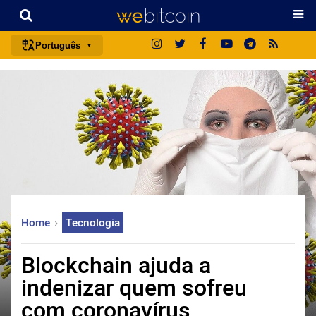
Português
português (BR)
english
español
français
italiano
deutsch
日本語
Home
Tecnologia
中文
русский
Blockchain ajuda a
한국어
indenizar quem sofreu
العربية
com coronavírus
ไทย