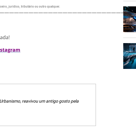
eiro, jurídico, tributário ou outro qualquer.
———————————————————————————
nada!
nstagram
 Urbanismo, reavivou um antigo gosto pela