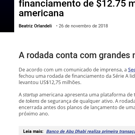
financiamento de $12.75 m
ไทย
americana
ქართული
polski
Beatriz Orlandeli
•
26 de novembro de 2018
vietnamese
A rodada conta com grandes
De acordo com um comunicado de imprensa, a
Sec
fechou uma rodada de financiamento da Série A li
levantou US$12,75 milhões.
A
startup
americana apresenta uma plataforma de t
de
tokens
de segurança de qualquer ativo. A rodada
encerrada antes dos planos de lançamento de uma 
próximo ano.
Leia mais:
Banco de Abu Dhabi realiza primeira trans