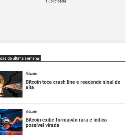
Blo
O
qu
é
Lig
Ne
do
Bit
O
idas da última semana
qu
são
Ato
Bitcoin
Sw
Bitcoin toca crash line e reacende sinal de
alta
Bitcoin
Bitcoin exibe formação rara e indica
possível virada