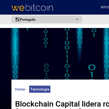
BITCO
Português
português (BR)
english
español
français
italiano
deutsch
日本語
中文
Home
Tecnologia
русский
한국어
Blockchain Capital lidera 
العربية