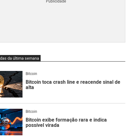
Blo
O
qu
é
Lig
Ne
do
Bit
O
idas da última semana
qu
são
Ato
Bitcoin
Sw
Bitcoin toca crash line e reacende sinal de
alta
Bitcoin
Bitcoin exibe formação rara e indica
possível virada