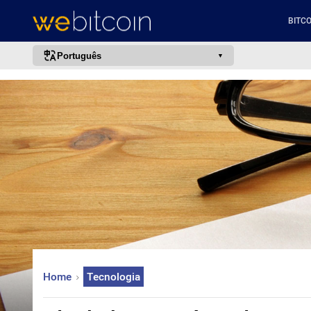
BITCO
Português
português (BR)
english
español
français
italiano
deutsch
日本語
中文
русский
Home
Tecnologia
한국어
العربية