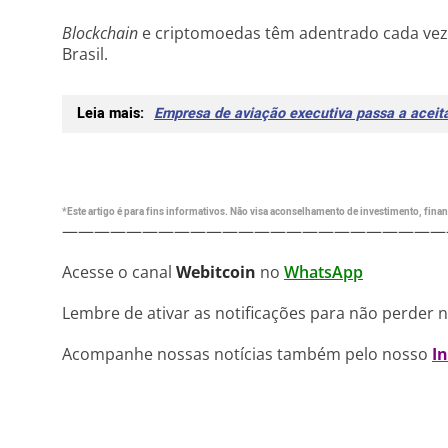
Blockchain
e criptomoedas têm adentrado cada vez m
Brasil.
Leia mais:
Empresa de aviação executiva passa a aceitar
*Este artigo é para fins informativos. Não visa aconselhamento de investimento, financ
————————————————————————
Acesse o canal
Webitcoin
no
WhatsApp
Lembre de ativar as notificações para não perder 
Acompanhe nossas notícias também pelo nosso
I