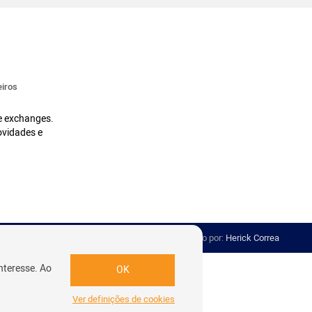
iros
 e exchanges.
ovidades e
Desenvolvido por:
Herick Correa
nteresse. Ao
OK
Ver definições de cookies