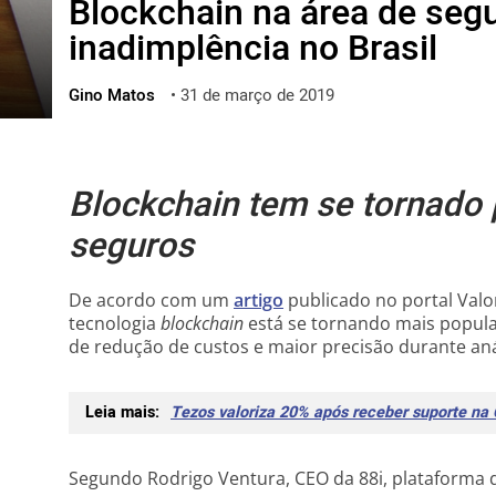
Blockchain na área de seg
ไทย
inadimplência no Brasil
ქართული
polski
Gino Matos
•
31 de março de 2019
vietnamese
Blockchain tem se tornado 
seguros
De acordo com um
artigo
publicado no portal Valo
tecnologia
blockchain
está se tornando mais popul
de redução de custos e maior precisão durante anál
Leia mais:
Tezos valoriza 20% após receber suporte na
Segundo Rodrigo Ventura, CEO da 88i, plataforma