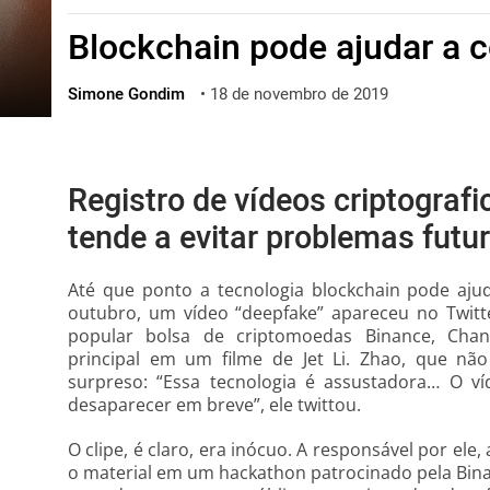
ไทย
Blockchain pode ajudar a 
ქართული
polski
Simone Gondim
•
18 de novembro de 2019
vietnamese
Registro de vídeos criptograf
tende a evitar problemas futu
Até que ponto a tecnologia blockchain pode aju
outubro, um vídeo “deepfake” apareceu no Twitt
popular bolsa de criptomoedas Binance, Ch
principal em um filme de Jet Li. Zhao, que não 
surpreso: “Essa tecnologia é assustadora… O ví
desaparecer em breve”, ele twittou.
O clipe, é claro, era inócuo. A responsável por el
o material em um hackathon patrocinado pela Bina