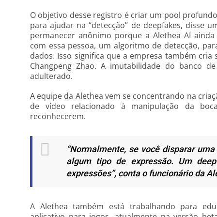
O objetivo desse registro é criar um pool profundo
para ajudar na “detecção” de deepfakes, disse u
permanecer anônimo porque a Alethea AI ainda n
com essa pessoa, um algoritmo de detecção, para
dados. Isso significa que a empresa também cria 
Changpeng Zhao. A imutabilidade do banco de
adulterado.
A equipe da Alethea vem se concentrando na cria
de vídeo relacionado à manipulação da boca
reconhecerem.
“Normalmente, se você disparar uma a
algum tipo de expressão. Um deep
expressões”, conta o funcionário da Al
A Alethea também está trabalhando para educ
aplicativo para jogos, atualmente na versão bet