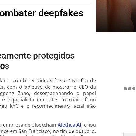
combater deepfakes
icamente protegidos
ros
dar a combater vídeos falsos? No fim de
er, com o objetivo de mostrar o CEO da
angpeng Zhao, desempenhando o papel
é especialista em artes marciais, ficou
deo KYC e o reconhecimento facial irão
e, a empresa de blockchain
Alethea AI
, criou
nce em San Francisco, no fim de outubro,