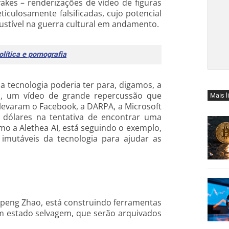
akes – renderizações de vídeo de figuras
meticulosamente falsificadas, cujo potencial
bustível na guerra cultural em andamento.
lítica e pornografia
 tecnologia poderia ter para, digamos, a
lo, um vídeo de grande repercussão que
Mais l
 levaram o Facebook, a DARPA, a Microsoft
 dólares na tentativa de encontrar uma
mo a Alethea AI, está seguindo o exemplo,
mutáveis ​​da tecnologia para ajudar as
gpeng Zhao, está construindo ferramentas
 em estado selvagem, que serão arquivados