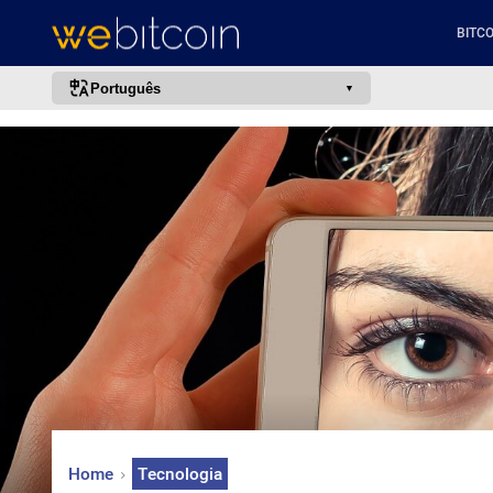
BITCO
Português
português (BR)
english
español
français
italiano
deutsch
日本語
中文
русский
한국어
Home
Tecnologia
العربية