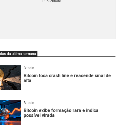
Blo
O
qu
é
Lig
Ne
do
Bit
O
idas da última semana
qu
são
Ato
Bitcoin
Sw
Bitcoin toca crash line e reacende sinal de
alta
Bitcoin
Bitcoin exibe formação rara e indica
possível virada