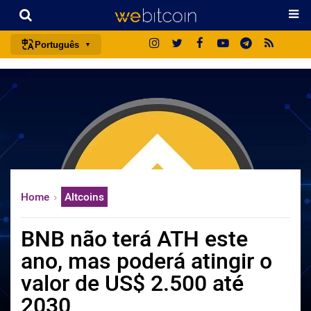
Português
português (BR)
english
español
français
italiano
deutsch
Home
Altcoins
日本語
中文
BNB não terá ATH este
русский
ano, mas poderá atingir o
한국어
valor de US$ 2.500 até
العربية
2030
ไทย