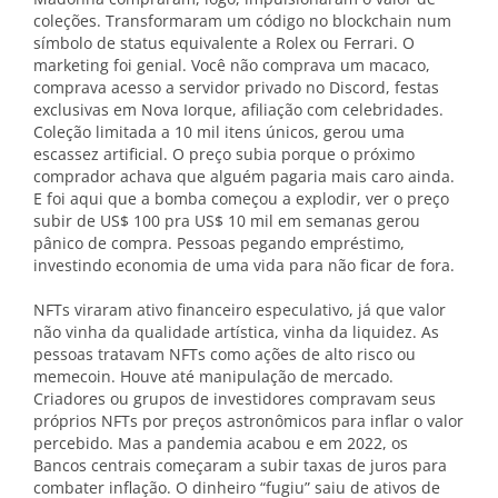
coleções. Transformaram um código no blockchain num
símbolo de status equivalente a Rolex ou Ferrari. O
marketing foi genial. Você não comprava um macaco,
comprava acesso a servidor privado no Discord, festas
exclusivas em Nova Iorque, afiliação com celebridades.
Coleção limitada a 10 mil itens únicos, gerou uma
escassez artificial. O preço subia porque o próximo
comprador achava que alguém pagaria mais caro ainda.
E foi aqui que a bomba começou a explodir, ver o preço
subir de US$ 100 pra US$ 10 mil em semanas gerou
pânico de compra. Pessoas pegando empréstimo,
investindo economia de uma vida para não ficar de fora.
NFTs viraram ativo financeiro especulativo, já que valor
não vinha da qualidade artística, vinha da liquidez. As
pessoas tratavam NFTs como ações de alto risco ou
memecoin. Houve até manipulação de mercado.
Criadores ou grupos de investidores compravam seus
próprios NFTs por preços astronômicos para inflar o valor
percebido. Mas a pandemia acabou e em 2022, os
Bancos centrais começaram a subir taxas de juros para
combater inflação. O dinheiro “fugiu” saiu de ativos de