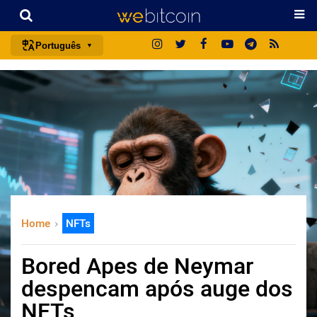
Português
português (BR)
english
español
français
italiano
deutsch
日本語
Home
NFTs
中文
русский
Bored Apes de Neymar
한국어
despencam após auge dos
العربية
NFTs
ไทย