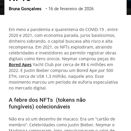
Bruna Gonçalves
•
16 de fevereiro de 2026
ქართული
polski
vietnamese
Em meio a pandemia e quarentena do COVID-19 , entre
2020 e 2021, com economia parada, juros baixíssimos,
dinheiro sobrando, o capital buscava alto risco e alta
recompensa. Em 2021, os NFTs explodiram, atraindo
celebridades e investidores ao permitir registrar obras
digitais como itens únicos. Neymar comprou peças do
Bored Apes
Yacht Club por cerca de R$ 6 milhões em
2022. E Justin Bieber comprou um Bored Ape por 500
ETH, cerca de US$ 1,3 milhão, naquele ano. Esse
movimento marcou um período de euforia especulativa
no mercado digital.
A febre dos NFTs (tokens não
fungíveis) colecionáveis
Não era só um desenho de macaco. Era um “cartão de
membro”. Celebridades como Justin Bieber, Neymar e
Madonna compraram, logo, impulsionaram o valor de