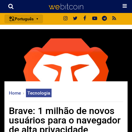
Português
português (BR)
english
español
français
italiano
deutsch
日本語
Home
Tecnologia
中文
русский
Brave: 1 milhão de novos
한국어
usuários para o navegador
العربية
de alta privacidade
ไทย