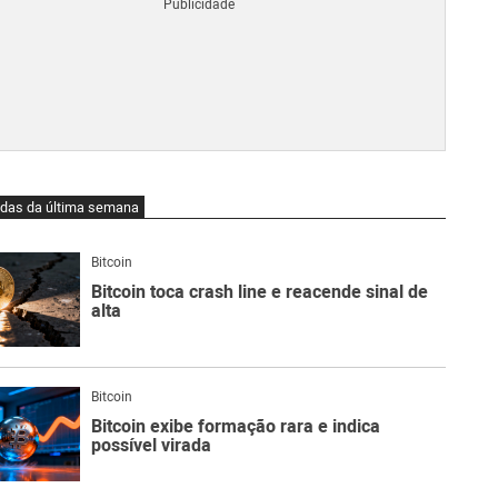
Blo
O
qu
é
Lig
Ne
do
Bit
O
idas da última semana
qu
são
Ato
Bitcoin
Sw
Bitcoin toca crash line e reacende sinal de
alta
Bitcoin
Bitcoin exibe formação rara e indica
possível virada