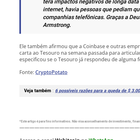
terá impactos negativos de longa data
internet, havia pessoas que pediam q
companhias telefônicas. Graças a Deus
Armstrong.
Ele também afirmou que a Coinbase e outras emp
carta ao Tesouro na semana passada para articular
especificou se o Tesouro já respondeu de alguma 
Fonte:
CryptoPotato
Veja também
:
6 possíveis razões para a queda de $ 3.00
*Este artigo é para fins informativos. Não visa aconselhamento de investimento, financ
————————————————————————