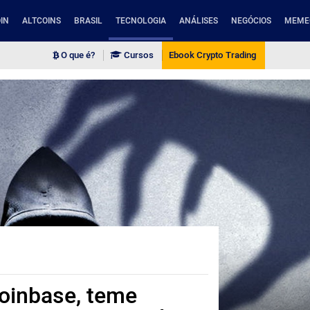
IN
ALTCOINS
BRASIL
TECNOLOGIA
ANÁLISES
NEGÓCIOS
MEME
O que é?
Cursos
Ebook Crypto Trading
oinbase, teme