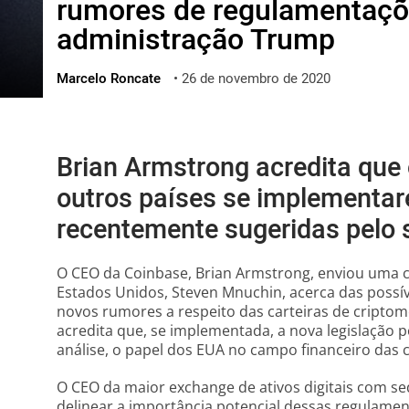
rumores de regulamentaçõ
ไทย
administração Trump
ქართული
polski
Marcelo Roncate
•
26 de novembro de 2020
vietnamese
Brian Armstrong acredita que 
outros países se implementa
recentemente sugeridas pelo 
O CEO da Coinbase, Brian Armstrong, enviou uma c
Estados Unidos, Steven Mnuchin, acerca das possí
novos rumores a respeito das carteiras de cript
acredita que, se implementada, a nova legislação p
análise, o papel dos EUA no campo financeiro das
O CEO da maior exchange de ativos digitais com s
delinear a importância potencial dessas regulamen