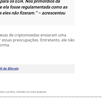
 para os EUA. Nos primórdios da
ue ela fosse regulamentada como as
 eles não fizeram.” – acrescentou
resas de criptomoedas enviaram uma
 essas preocupações. Entretanto, ele não
forma.
0 do Bitcoin
eiro, jurídico, tributário ou outro qualquer.
———————————————————————————