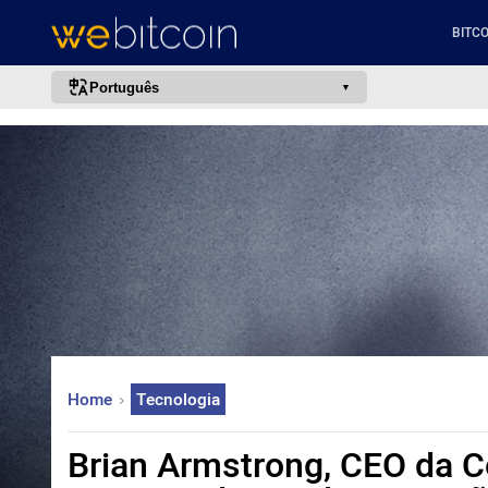
BITCO
Português
português (BR)
english
español
français
italiano
deutsch
日本語
中文
Home
Tecnologia
русский
한국어
Brian Armstrong, CEO da C
العربية