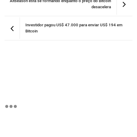
Altseason está se formando enquanto o preço do Bitcoin
desacelera
Investidor pagou US$ 47.000 para enviar US$ 194 em
Bitcoin