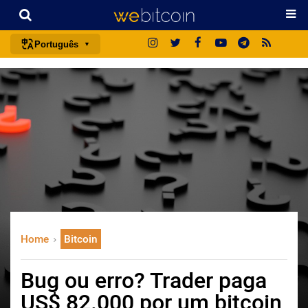
Português
português (BR)
english
español
français
italiano
deutsch
日本語
中文
Home
Bitcoin
русский
한국어
Bug ou erro? Trader paga
العربية
US$ 82.000 por um bitcoin
ไทย