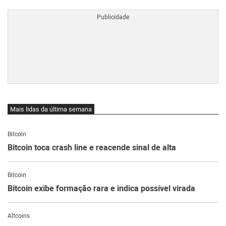
BTCBRL Cotação
por TradingVie
Mais lidas da última semana
Bitcoin
Bitcoin toca crash line e reacende sinal de alta
Bitcoin
Bitcoin exibe formação rara e indica possível virada
Altcoins