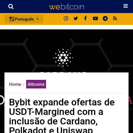
Português
português (BR)
english
español
français
italiano
deutsch
Home
Altcoins
日本語
中文
Bybit expande ofertas de
русский
USDT-Margined com a
한국어
inclusão de Cardano,
العربية
Polkadot e Uniswap
ไทย