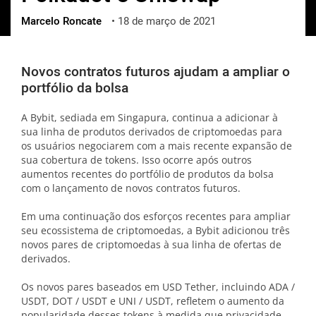
Marcelo Roncate
•
18 de março de 2021
ქართული
polski
vietnamese
Novos contratos futuros ajudam a ampliar o
portfólio da bolsa
A Bybit, sediada em Singapura, continua a adicionar à
sua linha de produtos derivados de criptomoedas para
os usuários negociarem com a mais recente expansão de
sua cobertura de tokens. Isso ocorre após outros
aumentos recentes do portfólio de produtos da bolsa
com o lançamento de novos contratos futuros.
Em uma continuação dos esforços recentes para ampliar
seu ecossistema de criptomoedas, a Bybit adicionou três
novos pares de criptomoedas à sua linha de ofertas de
derivados.
Os novos pares baseados em USD Tether, incluindo ADA /
USDT, DOT / USDT e UNI / USDT, refletem o aumento da
popularidade desses tokens à medida que privacidade,