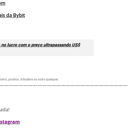
com
is da Bybit
o no lucro com o preço ultrapassando US$
eiro, jurídico, tributário ou outro qualquer.
———————————————————————————
nada!
nstagram