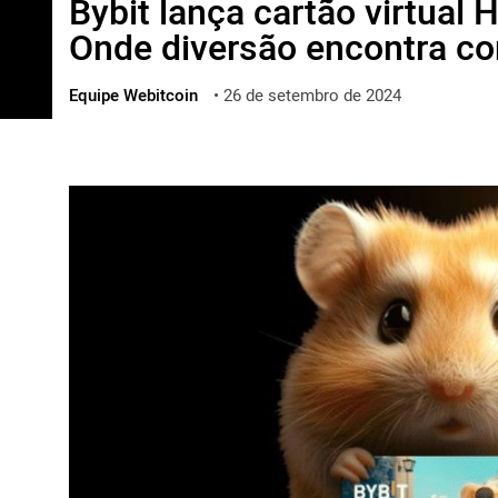
Bybit lança cartão virtual
ไทย
Onde diversão encontra co
ქართული
polski
Equipe Webitcoin
•
26 de setembro de 2024
vietnamese