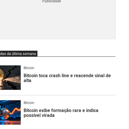
Blo
O
qu
é
Lig
Ne
do
Bit
O
idas da última semana
qu
são
Ato
Bitcoin
Sw
Bitcoin toca crash line e reacende sinal de
alta
Bitcoin
Bitcoin exibe formação rara e indica
possível virada