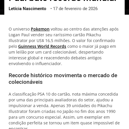
Letícia Nascimento
•
17 de fevereiro de 2026
ქართული
polski
vietnamese
O universo
Pokemon
voltou ao centro das atenções após
Logan Paul vender seu raríssimo cartão Pikachu
Illustrator por US$ 16,5 milhões. O valor foi confirmado
pelo
Guinness World Records
como o maior já pago em
um leilão por um card colecionável, despertando
interesse global e reacendendo debates antigos
envolvendo o influenciador.
Recorde histórico movimenta o mercado de
colecionáveis
A classificação PSA 10 do cartão, nota máxima concedida
por uma das principais avaliadoras do setor, ajudou a
impulsionar a venda. Apenas 39 unidades do Pikachu
Illustrator foram criadas no Japão no fim dos anos 1990
para um concurso especial. Assim, um exemplar em
condição perfeita se tornou um item quase impossível de
encontrar.