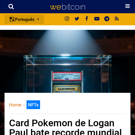
Português
português (BR)
english
español
français
italiano
deutsch
日本語
中文
Home
NFTs
русский
한국어
Card Pokemon de Logan
العربية
Paul bate recorde mundial
ไทย