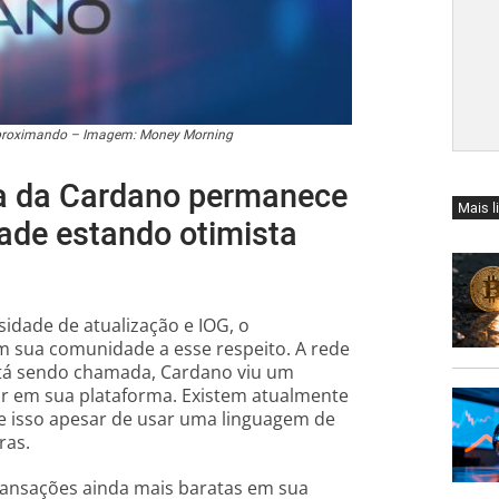
aproximando – Imagem: Money Morning
va da Cardano permanece
Mais l
de estando otimista
dade de atualização e IOG, o
m sua comunidade a esse respeito. A rede
tá sendo chamada, Cardano viu um
r em sua plataforma. Existem atualmente
 e isso apesar de usar uma linguagem de
ras.
ransações ainda mais baratas em sua