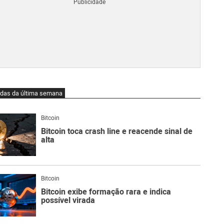
Blo
O
qu
é
Lig
Ne
do
Bit
O
idas da última semana
qu
são
Ato
Bitcoin
Sw
Bitcoin toca crash line e reacende sinal de
alta
Bitcoin
Bitcoin exibe formação rara e indica
possível virada