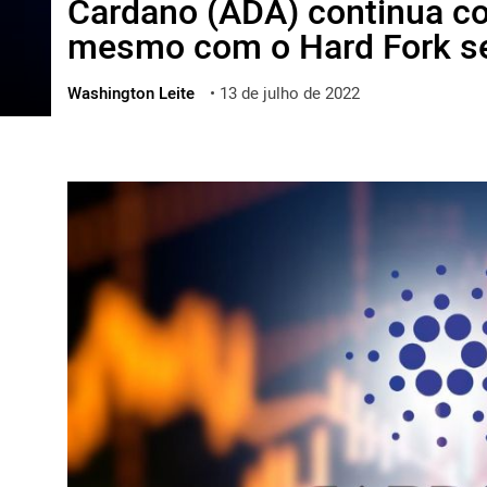
Cardano (ADA) continua co
ไทย
mesmo com o Hard Fork s
ქართული
polski
Washington Leite
•
13 de julho de 2022
vietnamese