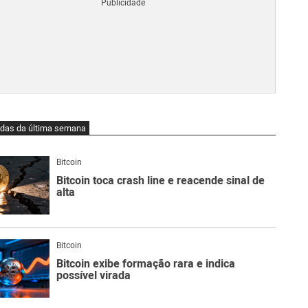
Blo
O
qu
é
Lig
Ne
do
Bit
O
idas da última semana
qu
são
Ato
Bitcoin
Sw
Bitcoin toca crash line e reacende sinal de
alta
Bitcoin
Bitcoin exibe formação rara e indica
possível virada