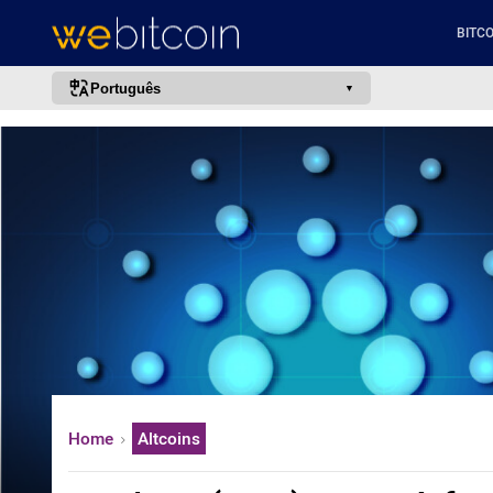
BITCO
Português
português (BR)
english
español
français
italiano
deutsch
日本語
中文
русский
Home
Altcoins
한국어
العربية