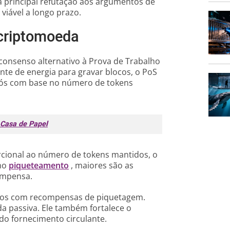
 a principal refutação aos argumentos de
 viável a longo prazo.
 criptomoeda
consenso alternativo à Prova de Trabalho
te de energia para gravar blocos, o PoS
 nós com base no número de tokens
a Casa de Papel
rcional ao número de tokens mantidos, o
 no
piqueteamento
, maiores são as
ompensa.
os ​​com recompensas de piquetagem.
a passiva. Ele também fortalece o
do fornecimento circulante.