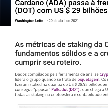
Cardano (ADA) passa à fre
ไทย
(DOT) com US $ 29 bilhões
ქართული
polski
Washington Leite
•
20 de abril de 2021
vietnamese
As métricas de staking da
fundamentos sólidos e a cr
cumprir seu roteiro.
Dados compilados pela ferramenta de análise
Cryp
lidera o grupo quando se trata de
piquetagem
. Os
fizeram staked na quantia de US $ 28,95 bilhões em
consegue “pipocar”
Polkadot (DOT)
, que chega a U
todas as staking na criptoesfera é contabilizado en