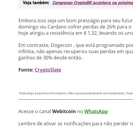
Veja também:
Congresso CryptoBR acontece na próxim
Embora isso seja um bom presságio para seu futuro
domingo viu Cardano sofrer perdas de 26% para o
hoje atingiu a resistência em $ 1,32, levando os ur
Em contraste, Dogecoin , que está programado por
infinita, não apenas recuperou suas perdas em qua
ganhos de 30% desde então.
Fonte:
CryptoSlate
*Este artigo é para fins informativos. Não visa aconselhamento de investimento, financ
————————————————————————
Acesse o canal
Webitcoin
no
WhatsApp
Lembre de ativar as notificações para não perder 