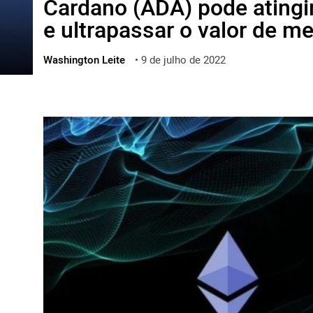
Cardano (ADA) pode atingi
ไทย
e ultrapassar o valor de 
ქართული
polski
Washington Leite
•
9 de julho de 2022
vietnamese