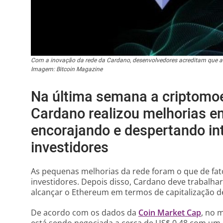
Com a inovação da rede da Cardano, desenvolvedores acreditam que a
Imagem: Bitcoin Magazine
Na última semana a criptomoe
Cardano realizou melhorias e
encorajando e despertando in
investidores
As pequenas melhorias da rede foram o que de fat
investidores. Depois disso, Cardano deve trabalhar
alcançar o Ethereum em termos de capitalização 
De acordo com os dados da
Coin Market Cap
, no 
está sendo negociada a cerca de US$ 0,48 com um 