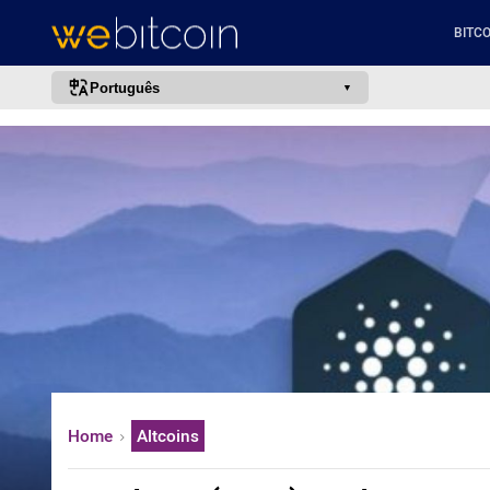
BITCO
Português
português (BR)
english
español
français
italiano
deutsch
日本語
中文
русский
Home
Altcoins
한국어
العربية