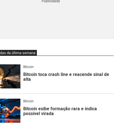
Blo
O
qu
é
Lig
Ne
do
Bit
O
idas da última semana
qu
são
Ato
Bitcoin
Sw
Bitcoin toca crash line e reacende sinal de
alta
Bitcoin
Bitcoin exibe formação rara e indica
possível virada