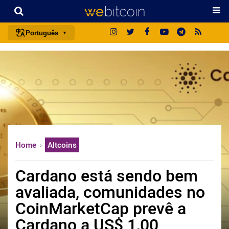
Português
português (BR)
english
español
français
italiano
deutsch
Home
Altcoins
日本語
中文
Cardano está sendo bem
русский
avaliada, comunidades no
한국어
CoinMarketCap prevê a
العربية
Cardano a US$ 1,00
ไทย