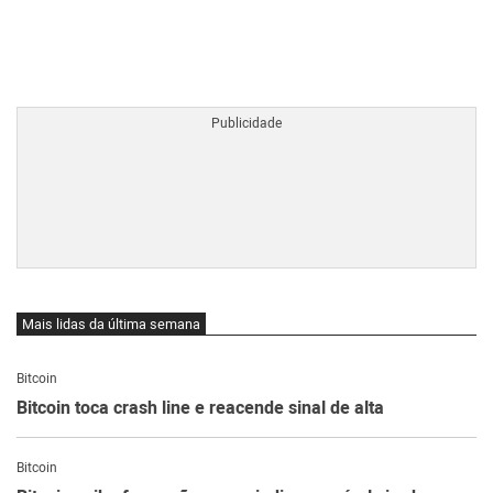
BTCBRL Cotação
por TradingVie
Mais lidas da última semana
Bitcoin
Bitcoin toca crash line e reacende sinal de alta
Bitcoin