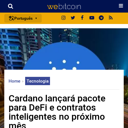
Português
português (BR)
english
español
français
italiano
deutsch
Home
Tecnologia
日本語
中文
Cardano lançará pacote
русский
para DeFi e contratos
한국어
inteligentes no próximo
العربية
mês
ไทย