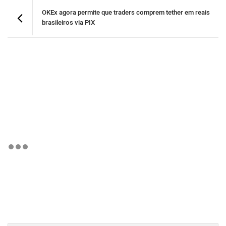
OKEx agora permite que traders comprem tether em reais
brasileiros via PIX
BTCBRL Cotação
por TradingVie