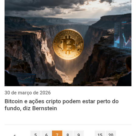
30 de março de 2026
Bitcoin e ações cripto podem estar perto do
fundo, diz Bernstein
«
...
5
6
7
8
9
...
15
20
...