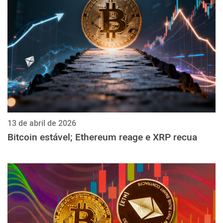
ქართული
polski
vietnamese
13 de abril de 2026
Bitcoin estável; Ethereum reage e XRP recua