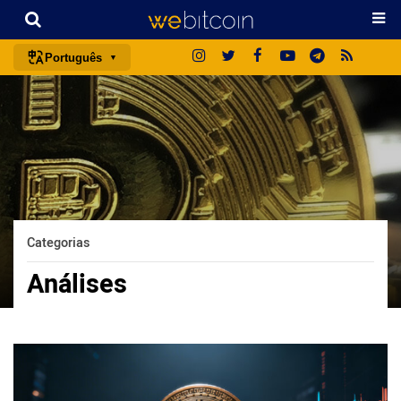
Português
português (BR)
english
español
français
italiano
deutsch
Categorias
日本語
Análises
中文
русский
한국어
العربية
ไทย