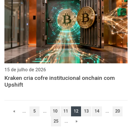
15 de julho de 2026
Kraken cria cofre institucional onchain com
Upshift
«
...
5
...
10
11
12
13
14
...
20
25
...
»