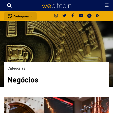
Português
português (BR)
english
español
français
italiano
deutsch
Categorias
日本語
Negócios
中文
русский
한국어
العربية
ไทย