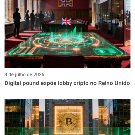
ქართული
polski
vietnamese
3 de julho de 2026
Digital pound expõe lobby cripto no Reino Unido