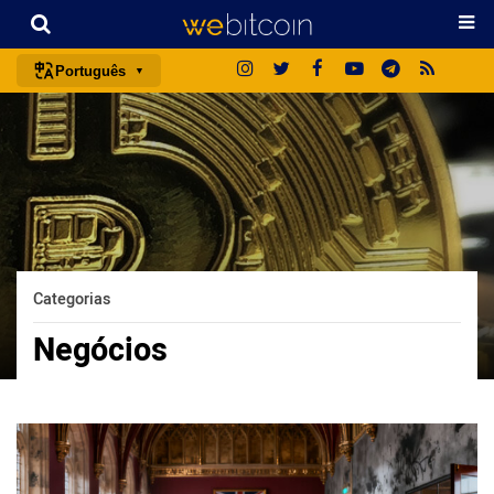
Português
português (BR)
english
español
français
italiano
deutsch
Categorias
日本語
Negócios
中文
русский
한국어
العربية
ไทย