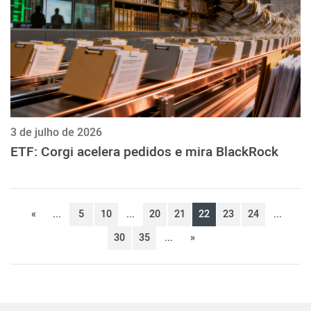
3 de julho de 2026
ETF: Corgi acelera pedidos e mira BlackRock
«
...
5
10
...
20
21
22
23
24
...
30
35
...
»