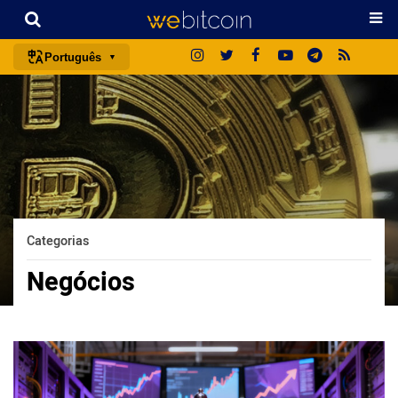
Português
português (BR)
english
español
français
italiano
deutsch
Categorias
日本語
Negócios
中文
русский
한국어
العربية
ไทย