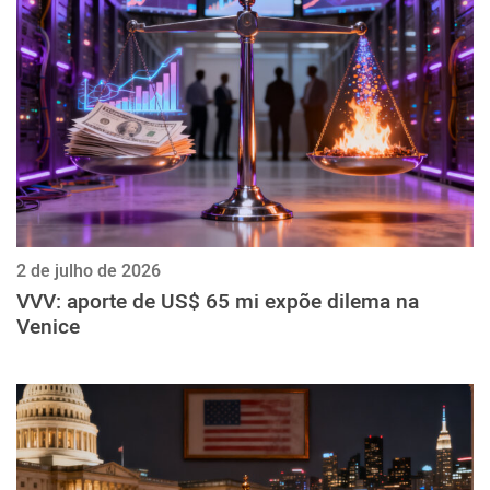
ქართული
polski
vietnamese
2 de julho de 2026
VVV: aporte de US$ 65 mi expõe dilema na
Venice