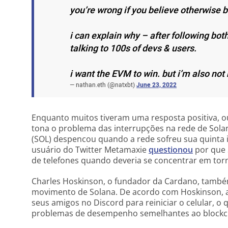
you’re wrong if you believe otherwise b
i can explain why – after following bo
talking to 100s of devs & users.
i want the EVM to win. but i’m also not 
— nathan.eth (@natxbt)
June 23, 2022
Enquanto muitos tiveram uma resposta positiva, o
tona o problema das interrupções na rede de Solan
(SOL) despencou quando a rede sofreu sua quinta i
usuário do Twitter Metamaxie
questionou
por que 
de telefones quando deveria se concentrar em torn
Charles Hoskinson, o fundador da Cardano, tam
movimento de Solana. De acordo com Hoskinson, a
seus amigos no Discord para reiniciar o celular, o 
problemas de desempenho semelhantes ao blockch