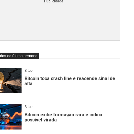
Blo
O
qu
é
Lig
Ne
do
Bit
O
idas da última semana
qu
são
Ato
Bitcoin
Sw
Bitcoin toca crash line e reacende sinal de
alta
Bitcoin
Bitcoin exibe formação rara e indica
possível virada