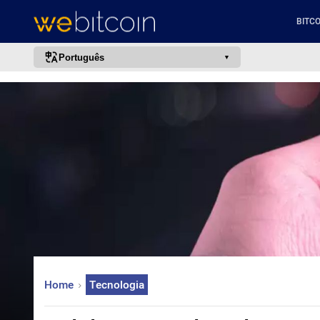
BITCO
Português
português (BR)
english
español
français
italiano
deutsch
日本語
中文
русский
Home
Tecnologia
한국어
العربية