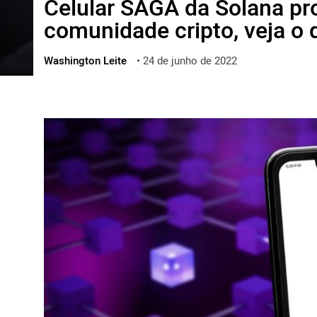
Celular SAGA da Solana pr
ไทย
comunidade cripto, veja o
ქართული
polski
Washington Leite
•
24 de junho de 2022
vietnamese