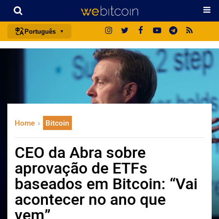
Português
português (BR)
english
español
français
italiano
Home
Bitcoin
deutsch
日本語
CEO da Abra sobre
中文
aprovação de ETFs
русский
baseados em Bitcoin: “Vai
한국어
acontecer no ano que
العربية
vem”
ไทย