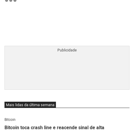
BTCBRL Cotação
por TradingVie
Mais lidas da última semana
Bitcoin
Bitcoin toca crash line e reacende sinal de alta