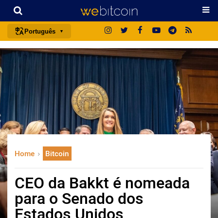
Português
português (BR)
english
español
français
italiano
deutsch
日本語
Home
Bitcoin
中文
русский
CEO da Bakkt é nomeada
한국어
para o Senado dos
العربية
Estados Unidos
ไทย