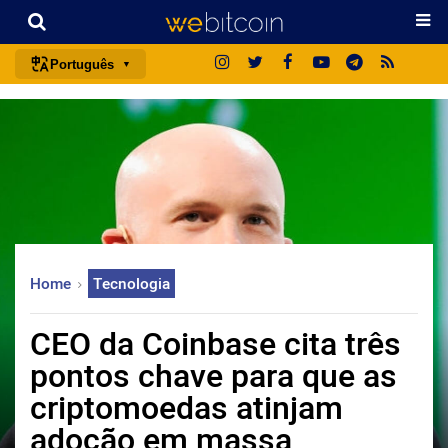
Português
português (BR)
english
español
français
italiano
deutsch
Home
Tecnologia
日本語
中文
CEO da Coinbase cita três
русский
pontos chave para que as
한국어
criptomoedas atinjam
العربية
adoção em massa
ไทย