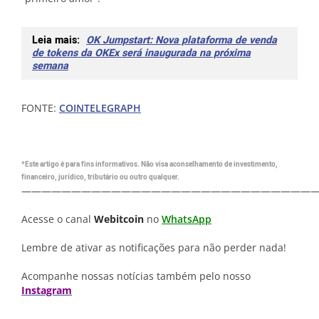
Leia mais:
OK Jumpstart: Nova plataforma de venda
de tokens da OKEx será inaugurada na próxima
semana
FONTE:
COINTELEGRAPH
*Este artigo é para fins informativos. Não visa aconselhamento de investimento,
financeiro, jurídico, tributário ou outro qualquer.
—————————————————————————————
Acesse o canal
Webitcoin
no
WhatsApp
Lembre de ativar as notificações para não perder nada!
Acompanhe nossas notícias também pelo nosso
Instagram