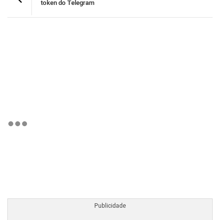
token do Telegram
BTCBRL Cotação
por TradingVie