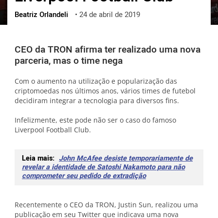
Beatriz Orlandeli
•
24 de abril de 2019
ქართული
polski
vietnamese
CEO da TRON afirma ter realizado uma nova
parceria, mas o time nega
Com o aumento na utilização e popularização das
criptomoedas nos últimos anos, vários times de futebol
decidiram integrar a tecnologia para diversos fins.
Infelizmente, este pode não ser o caso do famoso
Liverpool Football Club.
Leia mais:
John McAfee desiste temporariamente de
revelar a identidade de Satoshi Nakamoto para não
comprometer seu pedido de extradição
Recentemente o CEO da TRON, Justin Sun, realizou uma
publicação em seu Twitter que indicava uma nova