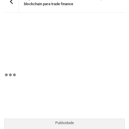
blockchain para trade finance
BTCBRL Cotação
por TradingVie