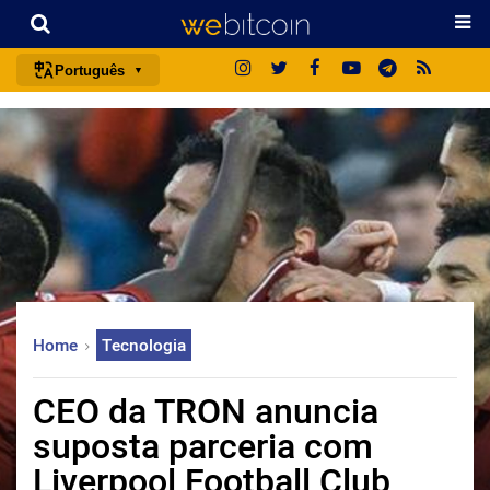
Português
português (BR)
english
español
français
italiano
deutsch
日本語
Home
Tecnologia
中文
русский
CEO da TRON anuncia
한국어
suposta parceria com
العربية
Liverpool Football Club
ไทย