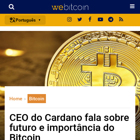
Português
português (BR)
english
español
français
italiano
deutsch
日本語
Home
Bitcoin
中文
русский
CEO do Cardano fala sobre
한국어
futuro e importância do
العربية
Bitcoin
ไทย