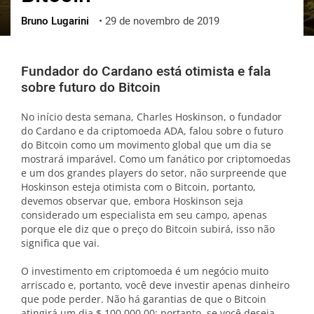
Bruno Lugarini
•
29 de novembro de 2019
ქართული
polski
vietnamese
Fundador do Cardano está otimista e fala
sobre futuro do Bitcoin
No início desta semana, Charles Hoskinson, o fundador
do Cardano e da criptomoeda ADA, falou sobre o futuro
do Bitcoin como um movimento global que um dia se
mostrará imparável. Como um fanático por criptomoedas
e um dos grandes players do setor, não surpreende que
Hoskinson esteja otimista com o Bitcoin, portanto,
devemos observar que, embora Hoskinson seja
considerado um especialista em seu campo, apenas
porque ele diz que o preço do Bitcoin subirá, isso não
significa que vai.
O investimento em criptomoeda é um negócio muito
arriscado e, portanto, você deve investir apenas dinheiro
que pode perder. Não há garantias de que o Bitcoin
atingirá um dia $ 100.000,00; portanto, se você deseja