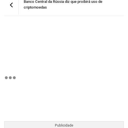
Banco Central da Rússia diz que proibirá uso de
criptomoedas
BTCBRL Cotação
por TradingVie