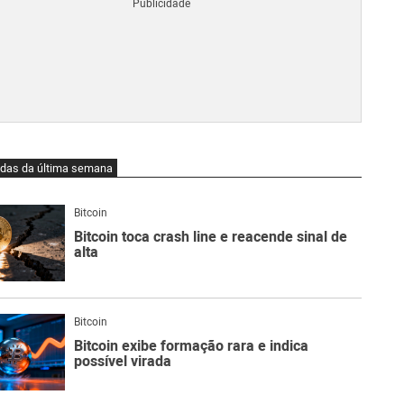
Blo
O
qu
é
Lig
Ne
do
Bit
O
idas da última semana
qu
são
Ato
Bitcoin
Sw
Bitcoin toca crash line e reacende sinal de
alta
Bitcoin
Bitcoin exibe formação rara e indica
possível virada