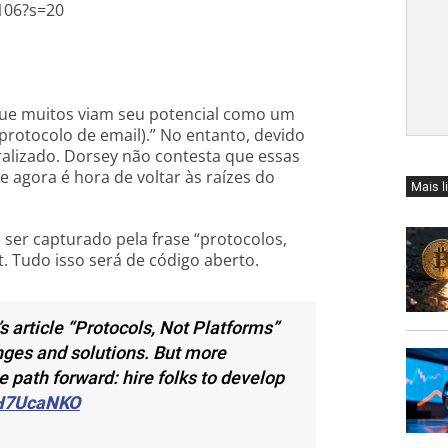
106?s=20
… que muitos viam seu potencial como um
rotocolo de email).” No entanto, devido
ralizado. Dorsey não contesta que essas
 agora é hora de voltar às raízes do
Mais l
ser capturado pela frase “protocolos,
 Tudo isso será de código aberto.
’s article “Protocols, Not Platforms”
nges and solutions. But more
e path forward: hire folks to develop
1kH7UcaNKO