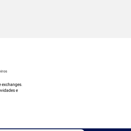
iros
 e exchanges.
ovidades e