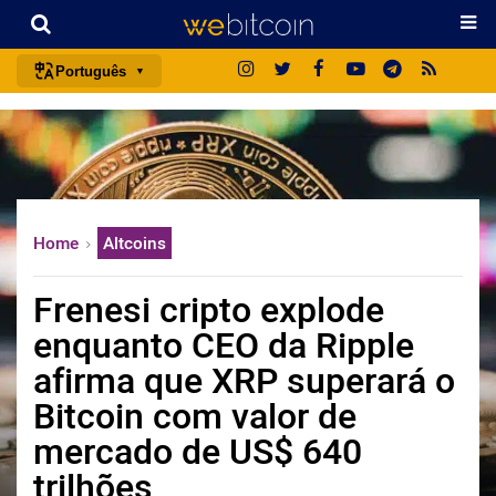
Português
português (BR)
english
español
français
Home
Altcoins
italiano
deutsch
Frenesi cripto explode
日本語
enquanto CEO da Ripple
中文
afirma que XRP superará o
русский
Bitcoin com valor de
한국어
mercado de US$ 640
العربية
trilhões
ไทย