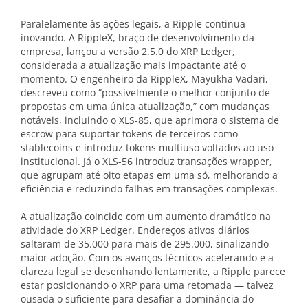
Paralelamente às ações legais, a Ripple continua
inovando. A RippleX, braço de desenvolvimento da
empresa, lançou a versão 2.5.0 do XRP Ledger,
considerada a atualização mais impactante até o
momento. O engenheiro da RippleX, Mayukha Vadari,
descreveu como “possivelmente o melhor conjunto de
propostas em uma única atualização,” com mudanças
notáveis, incluindo o XLS-85, que aprimora o sistema de
escrow para suportar tokens de terceiros como
stablecoins e introduz tokens multiuso voltados ao uso
institucional. Já o XLS-56 introduz transações wrapper,
que agrupam até oito etapas em uma só, melhorando a
eficiência e reduzindo falhas em transações complexas.
A atualização coincide com um aumento dramático na
atividade do XRP Ledger. Endereços ativos diários
saltaram de 35.000 para mais de 295.000, sinalizando
maior adoção. Com os avanços técnicos acelerando e a
clareza legal se desenhando lentamente, a Ripple parece
estar posicionando o XRP para uma retomada — talvez
ousada o suficiente para desafiar a dominância do