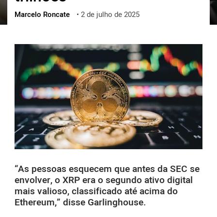
Marcelo Roncate
•
2 de julho de 2025
ქართული
polski
vietnamese
“As pessoas esquecem que antes da SEC se
envolver, o XRP era o segundo ativo digital
mais valioso, classificado até acima do
Ethereum,” disse Garlinghouse.