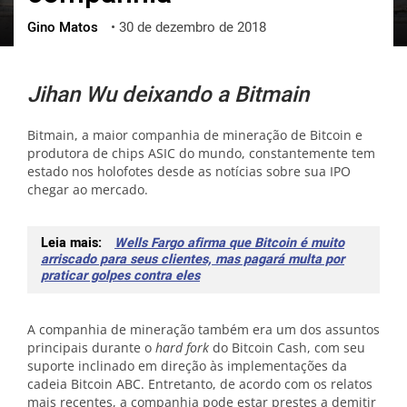
Gino Matos
•
30 de dezembro de 2018
ქართული
polski
vietnamese
Jihan Wu deixando a Bitmain
Bitmain, a maior companhia de mineração de Bitcoin e
produtora de chips ASIC do mundo, constantemente tem
estado nos holofotes desde as notícias sobre sua IPO
chegar ao mercado.
Leia mais:
Wells Fargo afirma que Bitcoin é muito
arriscado para seus clientes, mas pagará multa por
praticar golpes contra eles
A companhia de mineração também era um dos assuntos
principais durante o
hard fork
do Bitcoin Cash, com seu
suporte inclinado em direção às implementações da
cadeia Bitcoin ABC. Entretanto, de acordo com os relatos
mais recentes, a companhia pode estar prestes a demitir