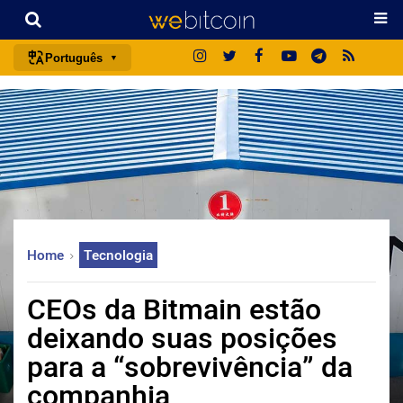
Português
português (BR)
english
español
français
italiano
deutsch
Home
Tecnologia
日本語
中文
CEOs da Bitmain estão
русский
deixando suas posições
한국어
para a “sobrevivência” da
العربية
companhia
ไทย