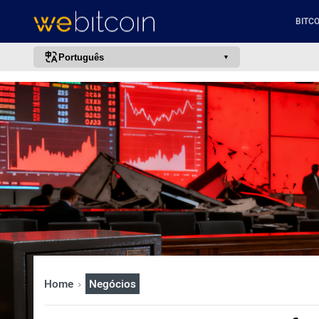
BITCO
Português
português (BR)
english
español
français
italiano
deutsch
日本語
中文
русский
Home
Negócios
한국어
العربية