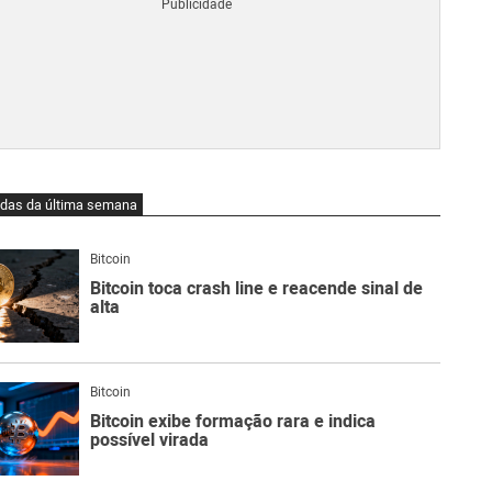
Blo
O
qu
é
Lig
Ne
do
Bit
O
idas da última semana
qu
são
Ato
Bitcoin
Sw
Bitcoin toca crash line e reacende sinal de
alta
Bitcoin
Bitcoin exibe formação rara e indica
possível virada