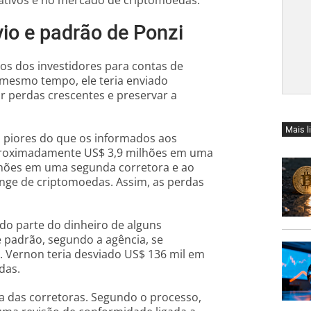
ativos e no mercado de criptomoedas.
io e padrão de Ponzi
os dos investidores para contas de
o mesmo tempo, ele teria enviado
ar perdas crescentes e preservar a
Mais l
o piores do que os informados aos
aproximadamente US$ 3,9 milhões em uma
ilhões em uma segunda corretora e ao
ge de criptomoedas. Assim, as perdas
o parte do dinheiro de alguns
e padrão, segundo a agência, se
 Vernon teria desviado US$ 136 mil em
das.
a das corretoras. Segundo o processo,