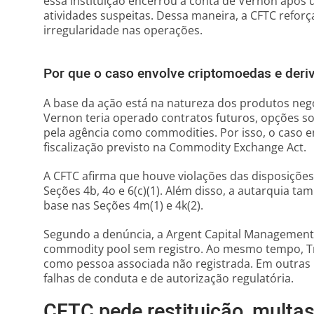
essa instituição encerrou a conta de Vernon após 
atividades suspeitas. Dessa maneira, a CFTC reforça
irregularidade nas operações.
Por que o caso envolve criptomoedas e deri
A base da ação está na natureza dos produtos neg
Vernon teria operado contratos futuros, opções sobr
pela agência como commodities. Por isso, o caso e
fiscalização previsto na Commodity Exchange Act.
A CFTC afirma que houve violações das disposições 
Seções 4b, 4o e 6(c)(1). Além disso, a autarquia t
base nas Seções 4m(1) e 4k(2).
Segundo a denúncia, a Argent Capital Management
commodity pool sem registro. Ao mesmo tempo, Tr
como pessoa associada não registrada. Em outras 
falhas de conduta e de autorização regulatória.
CFTC pede restituição, multas