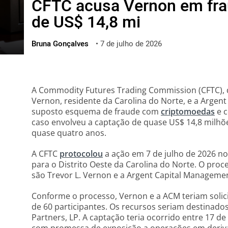
CFTC acusa Vernon em frau
ไทย
de US$ 14,8 mi
ქართული
polski
Bruna Gonçalves
•
7 de julho de 2026
vietnamese
A Commodity Futures Trading Commission (CFTC), d
Vernon, residente da Carolina do Norte, e a Argen
suposto esquema de fraude com
criptomoedas
e c
caso envolveu a captação de quase US$ 14,8 milhõe
quase quatro anos.
A CFTC
protocolou
a ação em 7 de julho de 2026 no
para o Distrito Oeste da Carolina do Norte. O pro
são Trevor L. Vernon e a Argent Capital Manageme
Conforme o processo, Vernon e a ACM teriam solic
de 60 participantes. Os recursos seriam destinad
Partners, LP. A captação teria ocorrido entre 17 de