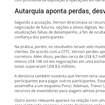
com promessa de exposição a operações em deriv
Autarquia aponta perdas, desv
Segundo a acusação, Vernon direcionava os recurs
negociação de futuros, opções e ativos digitais. A
atualizações falsas de desempenho, a fim de ocult
confiança dos participantes.
Na prática, porém, os resultados teriam sido muit
clientes. De acordo com a CFTC, Vernon perdeu 
corretora. Além disso, perdeu cerca de US$ 4,7 m
menos US$ 108 mil em negociações em uma exchan
totais superariam US$ 8,6 milhões.
A denúncia também sustenta que Vernon teria usad
participantes para pagar outros participantes. Ess
assemelha a um esquema Ponzi. Ademais, Trevor L.
recursos de investidores para viagens aéreas priva
Outro ponto relevante aparece na relação com um