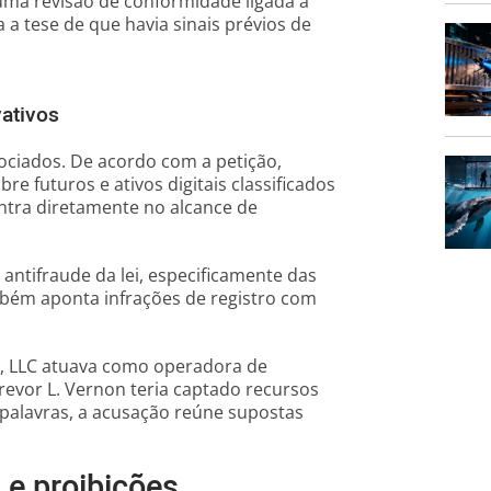
uma revisão de conformidade ligada a
 a tese de que havia sinais prévios de
vativos
ociados. De acordo com a petição,
e futuros e ativos digitais classificados
ntra diretamente no alcance de
antifraude da lei, especificamente das
ambém aponta infrações de registro com
, LLC atuava como operadora de
evor L. Vernon teria captado recursos
palavras, a acusação reúne supostas
 e proibições