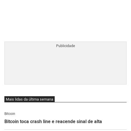
BTCBRL Cotação
por TradingVie
Mais lidas da última semana
Bitcoin
Bitcoin toca crash line e reacende sinal de alta