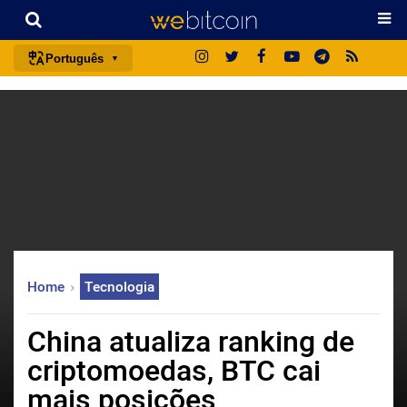
Português
português (BR)
english
español
français
italiano
deutsch
日本語
Home
Tecnologia
中文
русский
China atualiza ranking de
한국어
criptomoedas, BTC cai
العربية
mais posições
ไทย