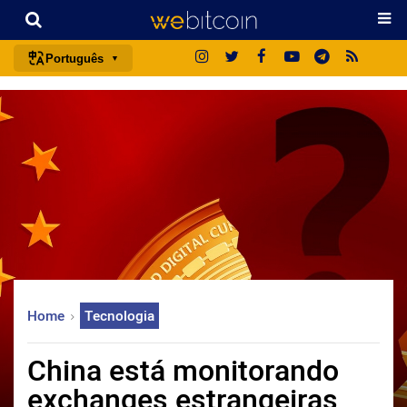
Português
português (BR)
english
español
français
italiano
deutsch
日本語
中文
Home
Tecnologia
русский
한국어
China está monitorando
العربية
exchanges estrangeiras
ไทย