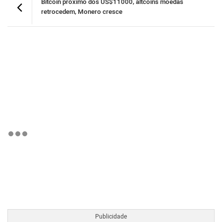
Bitcoin próximo dos US$11000, altcoins moedas
retrocedem, Monero cresce
BTCBRL Cotação
por TradingVie