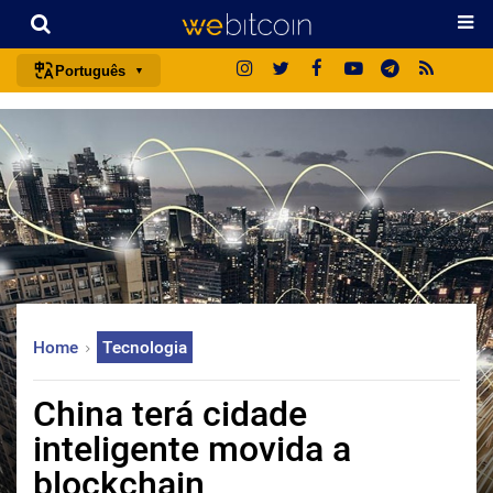
Português
português (BR)
english
español
français
italiano
deutsch
日本語
Home
Tecnologia
中文
русский
China terá cidade
한국어
inteligente movida a
العربية
blockchain
ไทย