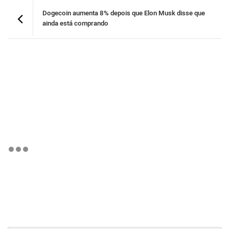
Dogecoin aumenta 8% depois que Elon Musk disse que
ainda está comprando
BTCBRL Cotação
por TradingVie