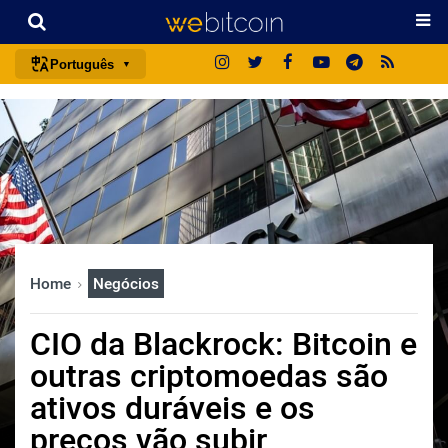
Português
português (BR)
english
español
français
italiano
deutsch
Home
Negócios
日本語
中文
CIO da Blackrock: Bitcoin e
русский
outras criptomoedas são
한국어
ativos duráveis ​​e os
العربية
preços vão subir
ไทย